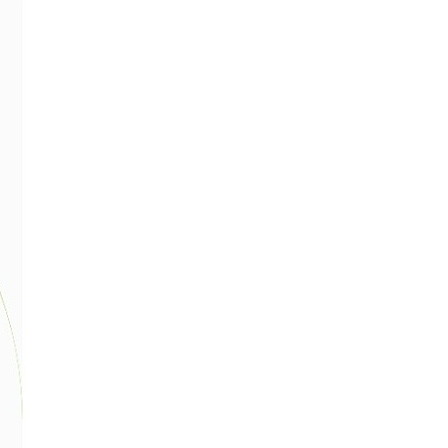
布朗尼（无菌）
花叶小榕（无菌）