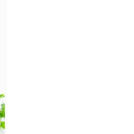
美丽可皇冠
贵妃榕