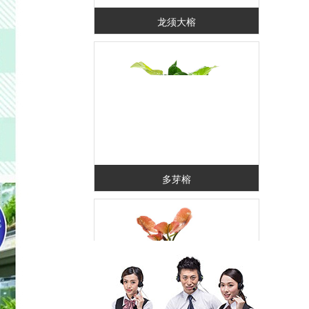
龙须大榕
多芽榕