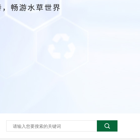
花叶小榕（无菌）