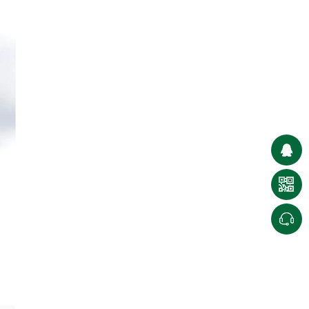
血心兰（无菌）
雪花（无菌）