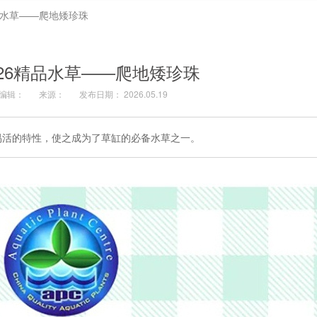
品水草——爬地矮珍珠
026精品水草——爬地矮珍珠
编辑：
来源：
发布日期： 2026.05.19
易活的特性，使之成为了草缸的必备水草之一。