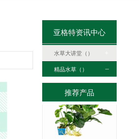
美丽可皇冠
亚格特资讯中心
水草大讲堂（）
精品水草（）
贵妃榕
推荐产品