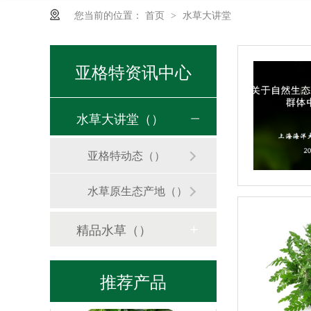
您当前的位置：
首页
水草大讲堂
>
美丽可皇冠
亚格特资讯中心
水草大讲堂（）
亚格特动态（）
水草原生态产地（）
贵妃榕
精品水草（）
推荐产品