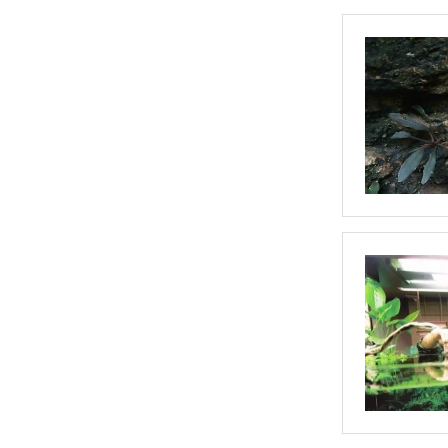
布朗尼（无菌）
花叶小榕（无菌）