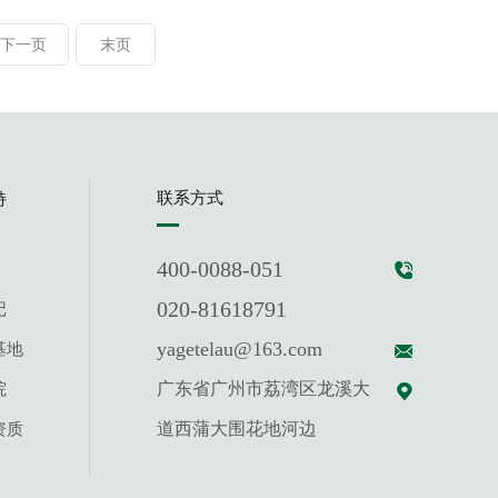
下一页
末页
联系方式
特
400-0088-051
020-81618791
记
yagetelau@163.com
基地
广东省广州市荔湾区龙溪大
院
道西蒲大围花地河边
资质