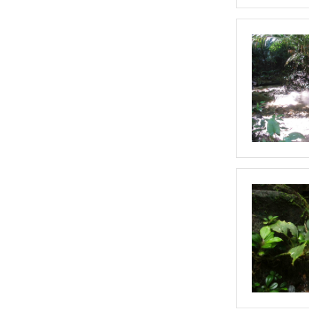
血心兰（无菌）
雪花（无菌）