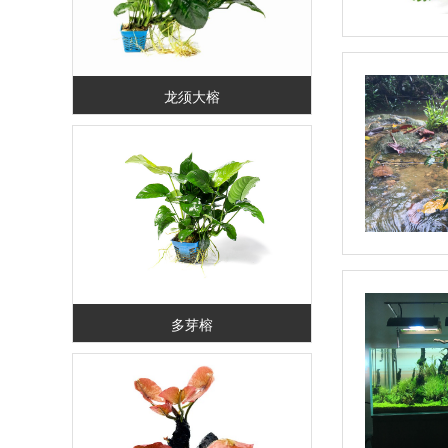
龙须大榕
多芽榕