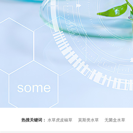
花叶小榕（无菌）
热搜关键词：
水草虎皮椒草
莫斯类水草
无菌盒水草