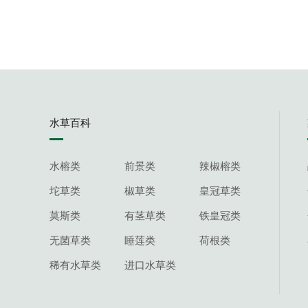
美丽可皇冠
水草百科
水榕类
前景类
辣椒榕类
坨草类
椒草类
皇冠草类
莫斯类
有茎草类
铁皇冠类
贵妃榕
无菌草类
睡莲类
荷根类
稀有水草类
进口水草类