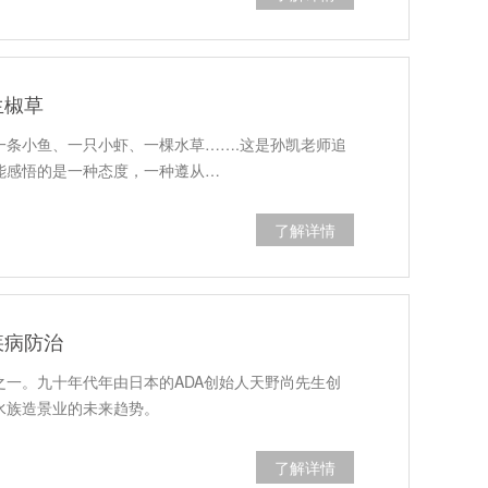
生椒草
一条小鱼、一只小虾、一棵水草…….这是孙凯老师追
能感悟的是一种态度，一种遵从…
了解详情
疾病防治
一。九十年代年由日本的ADA创始人天野尚先生创
水族造景业的未来趋势。
了解详情